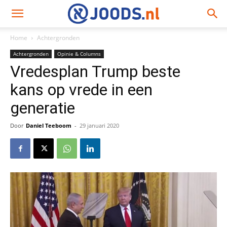
Home
Achtergronden
Achtergronden
Opinie & Columns
Vredesplan Trump beste
kans op vrede in een
generatie
Door
Daniel Teeboom
-
29 januari 2020