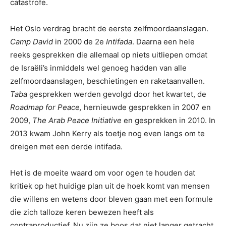
catastrofe.
Het Oslo verdrag bracht de eerste zelfmoordaanslagen.
Camp David
in 2000 de 2e
Intifada
. Daarna een hele
reeks gesprekken die allemaal op niets uitliepen omdat
de Israëli’s inmiddels wel genoeg hadden van alle
zelfmoordaanslagen, beschietingen en raketaanvallen.
Taba
gesprekken werden gevolgd door het kwartet, de
Roadmap for Peace,
hernieuwde gesprekken in 2007 en
2009,
The Arab Peace Initiative
en gesprekken in 2010. In
2013 kwam John Kerry als toetje nog even langs om te
dreigen met een derde intifada.
Het is de moeite waard om voor ogen te houden dat
kritiek op het huidige plan uit de hoek komt van mensen
die willens en wetens door bleven gaan met een formule
die zich talloze keren bewezen heeft als
contraproductief. Nu zijn ze boos dat niet langer getracht