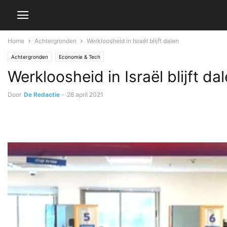
Home
Achtergronden
Werkloosheid in Israël blijft dalen
Achtergronden
Economie & Tech
Werkloosheid in Israël blijft da
Door
De Redactie
-
28 april 2021