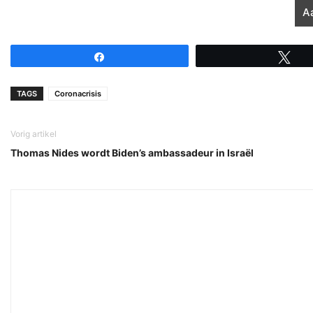
Share
Tw
TAGS
Coronacrisis
Vorig artikel
Thomas Nides wordt Biden’s ambassadeur in Israël