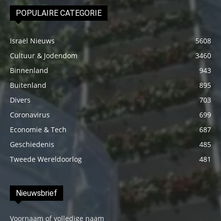
POPULAIRE CATEGORIE
Israël Nieuws
5608
Cultuur & Jodendom
3460
Binnenland
943
Buitenland
895
Divers
703
Coronavirus
699
Economie & Tech
687
Geschiedenis
485
Tweede Wereldoorlog
481
Nieuwsbrief
Voornaam of volledige naam