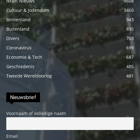
Israël Nieuws
5608
Cultuur & Jodendom
3460
Binnenland
943
Buitenland
895
Divers
703
Coronavirus
699
Economie & Tech
687
Geschiedenis
485
Tweede Wereldoorlog
481
Nieuwsbrief
Voornaam of volledige naam
Email