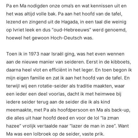
Pa en Ma nodigden onze oma’s en wat kennissen uit en
het was altijd volle bak. Pa aan het hoofd van de tafel,
lezend en zingend uit de Hagada, in een taal die weinig
op Ivriet leek en dus “oud-Hebreeuws” werd genoemd,
hoewel het gewoon Hoch-Deutsch was.
Toen ik in 1973 naar Israël ging, was het even wennen
aan de nieuwe manier van seideren. Eerst in de kibboets,
daarna heel vlot en efficiënt in het leger. En toen begon ik
mijn eigen familie en zat ik aan het hoofd van de tafel. En
terwijl wij een rotatie-seider als traditie maakten, waar
een ieder een deel voorlas, dacht ik met heimwee bij
iedere seider terug aan de seider die ik als kind
meemaakte, met Pa als hoofdpersoon en Ma als back-up,
die alles uit haar hoofd deed en voor de lol “la zman
hazee” vrolijk vertaalde naar “lazer de man in zee”. Want
Ma was een lolbroek op de seider, vaste prik.