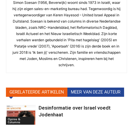
Simon Soesan (1956, Beverwijk) woont sinds 1973 in Israël, waar
hij zijn eigen sales-en-marketing bureau had. Tegenwoordig is hij
vertegenwoordiger van Keren Hayesod – United Israel Appeal in
Duitsland. Soesan is bekend van columns in diverse Nederlandse
bladen, zoals NRC-Handelsblad, het Reformatorisch Dagblad,
Israël Actueel en het Nieuw Israelietisch Weekblad. Zijn korte
verhalen werden gebundeld in 'Pita met hagelslag' (2005) en
‘Patatje vrede’ (2007), 'Apoetaah' (2016) is zijn derde boek en in
juni 2018 is 'Ik ben jij' verschenen. Zijn familie en vriendschappen
met Joden, Moslims en Christenen, inspireren hem bij het
schrijven.
GERELATEERDE ARTIKELEN
MEER VAN DEZE AUTEUR
Desinformatie over Israel voedt
Jodenhaat
Opinie &
Columns