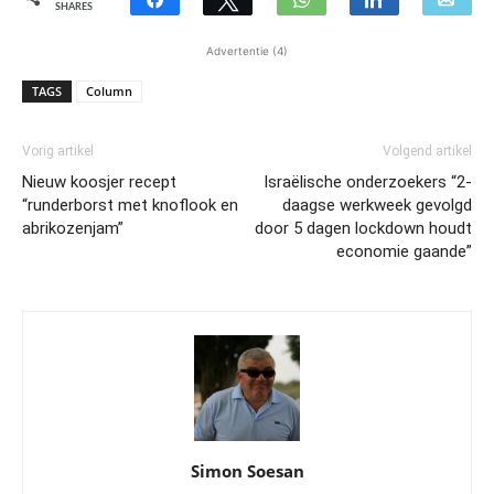
SHARES
Advertentie (4)
TAGS
Column
Vorig artikel
Volgend artikel
Nieuw koosjer recept
Israëlische onderzoekers “2-
“runderborst met knoflook en
daagse werkweek gevolgd
abrikozenjam”
door 5 dagen lockdown houdt
economie gaande”
Simon Soesan