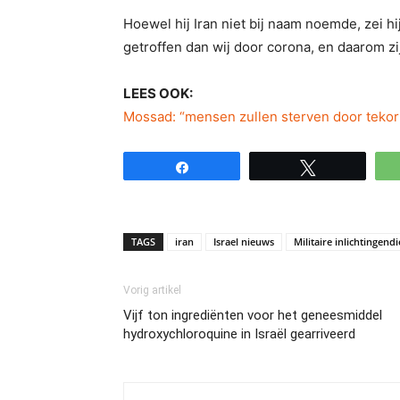
Hoewel hij Iran niet bij naam noemde, zei hij
getroffen dan wij door corona, en daarom zi
LEES OOK:
Mossad: “mensen zullen sterven door tekorte
Share
Tweet
TAGS
iran
Israel nieuws
Militaire inlichtingend
Vorig artikel
Vijf ton ingrediënten voor het geneesmiddel
hydroxychloroquine in Israël gearriveerd