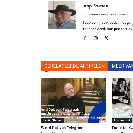
Joop Soesan
http://joopsoesan.podbean.com
Joop schrijft op joods.nl dagel
keer per week een podcast ove
GERELATEERDE ARTIKELEN
MEER VA
Israël Nieuws
Binnenland
Wierd Duk van Telegraaf:
Enquête: Kw