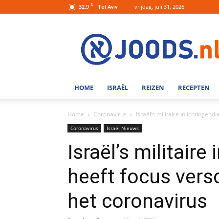
C
32.9
vrijdag, juli 31, 2026
Tel Aviv
Joods.nl:
Nieuws
uit
Joods
Nederland
en
HOME
ISRAËL
REIZEN
RECEPTEN
Israel
Home
Coronavirus
Israël’s militaire inlichtingen
Coronavirus
Israël Nieuws
Israël’s militaire
heeft focus vers
het coronavirus