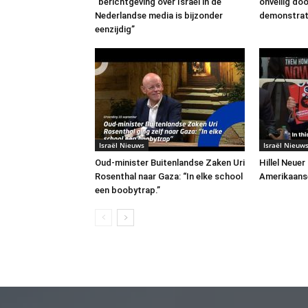
“berichtgeving over Israël in de
onveilig do
Nederlandse media is bijzonder
demonstrat
eenzijdig”
Israël Nieuws
Israël Nieuw
Oud-minister Buitenlandse Zaken Uri
Hillel Neuer
Rosenthal naar Gaza: “In elke school
Amerikaans
een boobytrap.”