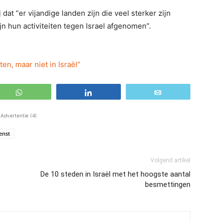
 dat “er vijandige landen zijn die veel sterker zijn
jn hun activiteiten tegen Israel afgenomen”.
n, maar niet in Israël”
WhatsApp
Share
Email
Advertentie (4)
ienst
Volgend artikel
De 10 steden in Israël met het hoogste aantal
besmettingen