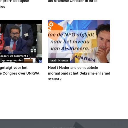
or pro-Palestijnse
als Aramese Christen in Israel
ies
s
Israël Nieuws
 getuigt voor het
Heeft Nederland een dubbele
e Congres over UNRWA
moraal omdat het Oekraïne en Israel
steunt?
Advertentie (11)