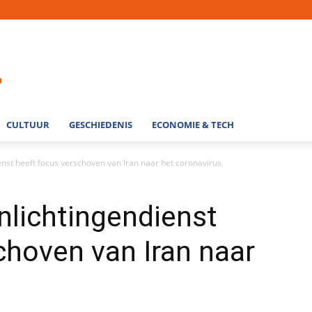
CULTUUR
GESCHIEDENIS
ECONOMIE & TECH
dienst heeft focus verschoven van Iran naar het coronavirus
 inlichtingendienst
choven van Iran naar