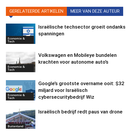
GERELATEERDE ARTIKELEN
MEER VAN DEZE AUTEUR
Israëlische techsector groeit ondanks
spanningen
Economie &
Tech
Volkswagen en Mobileye bundelen
krachten voor autonome auto’s
Economie &
Tech
Google’s grootste overname ooit: $32
miljard voor Israëlisch
Economie &
cybersecuritybedrijf Wiz
Tech
Israëlisch bedrijf redt paus van drone
Buitenland