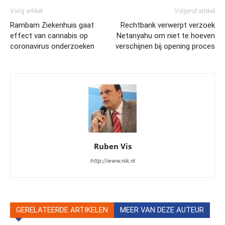
Vorig artikel
Volgend artikel
Rambam Ziekenhuis gaat
Rechtbank verwerpt verzoek
effect van cannabis op
Netanyahu om niet te hoeven
coronavirus onderzoeken
verschijnen bij opening proces
Ruben Vis
http://www.nik.nl
GERELATEERDE ARTIKELEN
MEER VAN DEZE AUTEUR