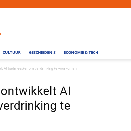
CULTUUR
GESCHIEDENIS
ECONOMIE & TECH
kkelt AI badmeester om verdrinking te voorkomen
f ontwikkelt AI
erdrinking te