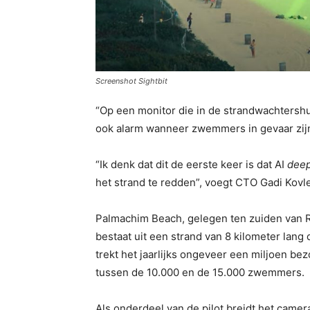
Screenshot Sightbit
“Op een monitor die in de strandwachtersh
ook alarm wanneer zwemmers in gevaar zijn,
“Ik denk dat dit de eerste keer is dat AI
deep
het strand te redden”, voegt CTO Gadi Kovle
Palmachim Beach, gelegen ten zuiden van R
bestaat uit een strand van 8 kilometer lang 
trekt het jaarlijks ongeveer een miljoen be
tussen de 10.000 en de 15.000 zwemmers.
Als onderdeel van de pilot breidt het camer