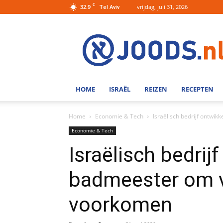
C
32.9
vrijdag, juli 31, 2026
Tel Aviv
Joods.nl:
Nieuws
uit
Joods
Nederland
en
HOME
ISRAËL
REIZEN
RECEPTEN
Israel
Home
Economie & Tech
Israëlisch bedrijf ontwi
Economie & Tech
Israëlisch bedrij
badmeester om v
voorkomen