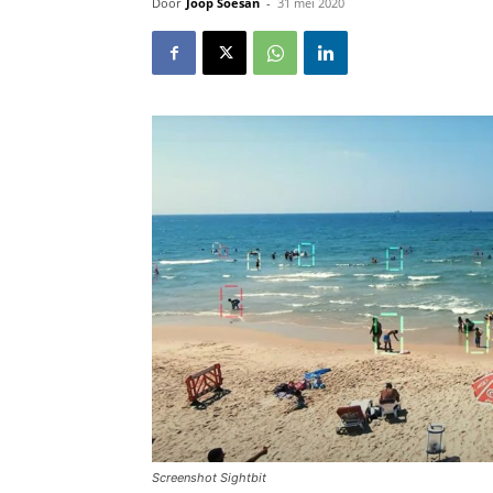
Door
Joop Soesan
-
31 mei 2020
Screenshot Sightbit