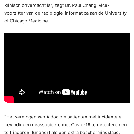
klinisch onverdacht is”, zegt Dr. Paul Chang, vice-
voorzitter van de radiologie-informatica aan de University
of Chicago Medicine.
“Het vermogen van Aidoc om patiënten met incidentele
bevindingen geassocieerd met Covid-19 te detecteren en
te triageren, fungeert als een extra beschermingslaag,