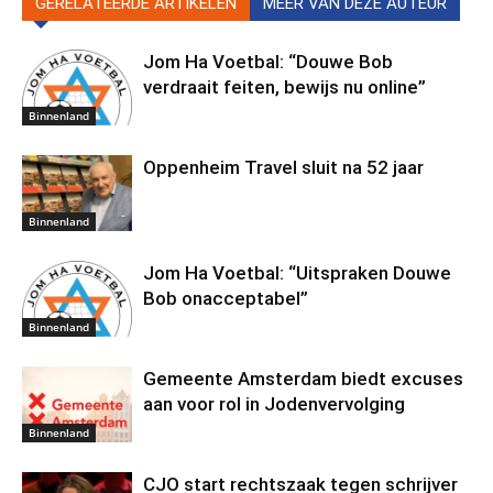
GERELATEERDE ARTIKELEN
MEER VAN DEZE AUTEUR
Jom Ha Voetbal: “Douwe Bob
verdraait feiten, bewijs nu online”
Binnenland
Oppenheim Travel sluit na 52 jaar
Binnenland
Jom Ha Voetbal: “Uitspraken Douwe
Bob onacceptabel”
Binnenland
Gemeente Amsterdam biedt excuses
aan voor rol in Jodenvervolging
Binnenland
CJO start rechtszaak tegen schrijver