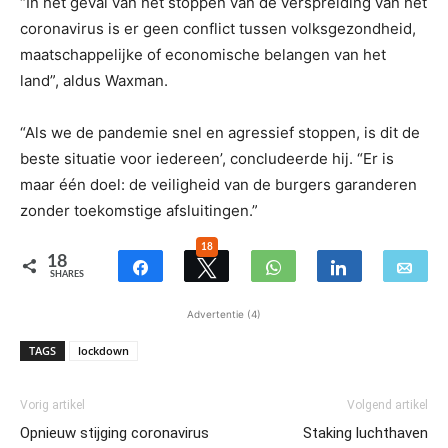
“In het geval van het stoppen van de verspreiding van het
coronavirus is er geen conflict tussen volksgezondheid,
maatschappelijke of economische belangen van het
land”, aldus Waxman.
“Als we de pandemie snel en agressief stoppen, is dit de
beste situatie voor iedereen’, concludeerde hij. “Er is
maar één doel: de veiligheid van de burgers garanderen
zonder toekomstige afsluitingen.”
18
18
SHARES
Advertentie (4)
TAGS
lockdown
Vorig artikel
Volgend artikel
Opnieuw stijging coronavirus
Staking luchthaven