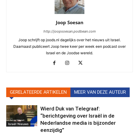
Joop Soesan
http://joopsoesan.podbean.com
Joop schrijft op joods.nl dagelijks over het nieuws uit Israel.
Daarnaast publiceert Joop twee keer per week een podcast over
Israel en de Joodse wereld.
GERELATEERDE ARTIKELEN
MEER VAN DEZE AUTEUR
Wierd Duk van Telegraaf:
“berichtgeving over Israël in de
Nederlandse media is bijzonder
Israël Nieuws
eenzijdig”