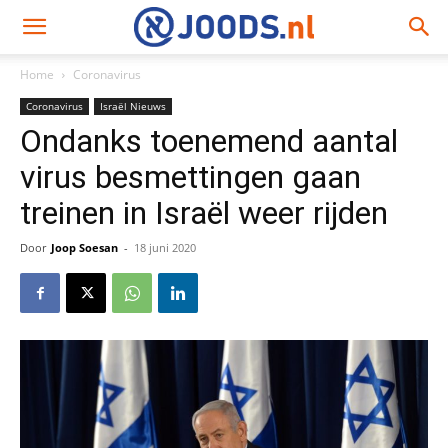
Home
Coronavirus
Coronavirus
Israël Nieuws
Ondanks toenemend aantal
virus besmettingen gaan
treinen in Israël weer rijden
Door
Joop Soesan
-
18 juni 2020