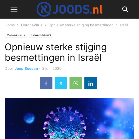
Home
Coronavirus
Opnieuw sterke stijging besmettingen in Israël
Coronavirus
Israël Nieuws
Opnieuw sterke stijging
besmettingen in Israël
Door
Joop Soesan
-
8 juni 2020