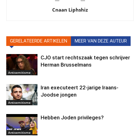
Cnaan Liphshiz
GERELATEERDE ARTIKELEN
MEER VAN DEZE AUTEUR
CJO start rechtszaak tegen schrijver
Herman Brusselmans
Antisemitisme
Iran executeert 22-jarige Iraans-
Joodse jongen
Antisemitisme
Hebben Joden privileges?
Antisemitisme