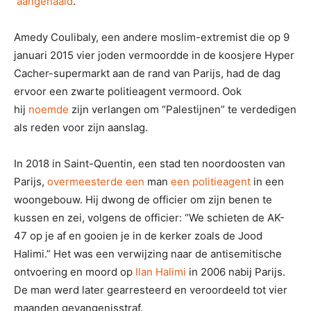
aangehaald
.
Amedy Coulibaly, een andere moslim-extremist die op 9
januari 2015 vier joden vermoordde in de koosjere Hyper
Cacher-supermarkt aan de rand van Parijs, had de dag
ervoor een zwarte politieagent vermoord. Ook
hij
noemde
zijn verlangen om “Palestijnen” te verdedigen
als reden voor zijn aanslag.
In 2018 in Saint-Quentin, een stad ten noordoosten van
Parijs,
overmeesterde een
man
een politieagent
in een
woongebouw. Hij dwong de officier om zijn benen te
kussen en zei, volgens de officier: “We schieten de AK-
47 op je af en gooien je in de kerker zoals de Jood
Halimi.” Het was een verwijzing naar de antisemitische
ontvoering en moord op
Ilan Halimi
in 2006 nabij Parijs.
De man werd later gearresteerd en veroordeeld tot vier
maanden gevangenisstraf.