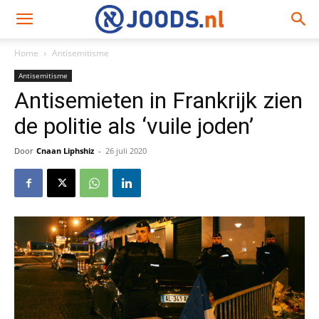
Home
Antisemitisme
Antisemitisme
Antisemieten in Frankrijk zien
de politie als ‘vuile joden’
Door
Cnaan Liphshiz
-
26 juli 2020