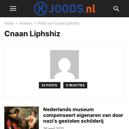
Home
Auteurs
Posts van Cnaan Liphshiz
Cnaan Liphshiz
25 POSTS
0 REACTIES
Nederlands museum
compenseert eigenaren van door
nazi’s gestolen schilderij
26 april 2021