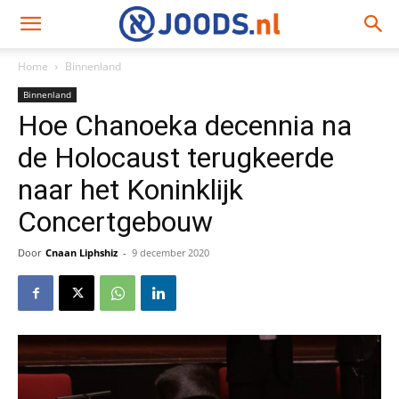
Home
Binnenland
Binnenland
Hoe Chanoeka decennia na
de Holocaust terugkeerde
naar het Koninklijk
Concertgebouw
Door
Cnaan Liphshiz
-
9 december 2020