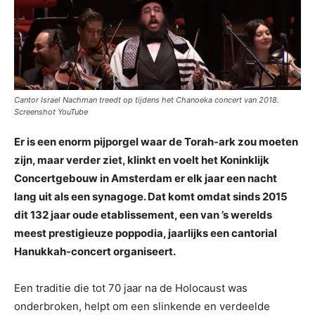
Cantor Israel Nachman treedt op tijdens het Chanoeka concert van 2018.
Screenshot YouTube
Er is een enorm pijporgel waar de Torah-ark zou moeten
zijn, maar verder ziet, klinkt en voelt het Koninklijk
Concertgebouw in Amsterdam er elk jaar een nacht
lang uit als een synagoge. Dat komt omdat sinds 2015
dit 132 jaar oude etablissement, een van ’s werelds
meest prestigieuze poppodia, jaarlijks een cantorial
Hanukkah-concert organiseert.
Een traditie die tot 70 jaar na de Holocaust was
onderbroken, helpt om een ​​slinkende en verdeelde