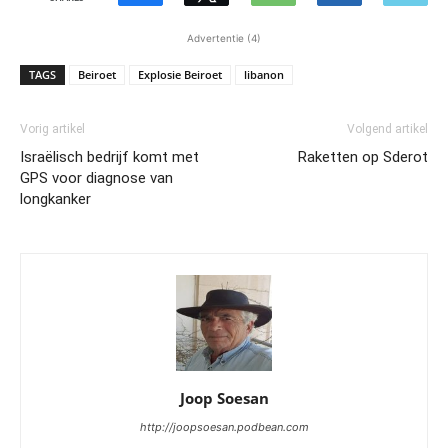
Advertentie (4)
TAGS
Beiroet
Explosie Beiroet
libanon
Vorig artikel
Volgend artikel
Israëlisch bedrijf komt met
Raketten op Sderot
GPS voor diagnose van
longkanker
Joop Soesan
http://joopsoesan.podbean.com