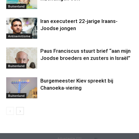
Buitenland
Iran executeert 22-jarige Iraans-
Joodse jongen
Antisemitisme
Paus Franciscus stuurt brief “aan mijn
Joodse broeders en zusters in Israël”
Buitenland
Burgemeester Kiev spreekt bij
Chanoeka-viering
Buitenland
Advertentie (11)