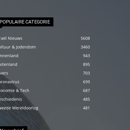
izle
En
sonunda
POPULAIRE CATEGORIE
elimi
onun
raël Nieuws
5608
bacak
ultuur & Jodendom
3460
arasına
innenland
943
götürünce
uitenland
895
aramızda
vers
703
hiç
oronavirus
699
beklemediğim
conomie & Tech
687
şeyler
eschiedenis
485
yaşandı
weede Wereldoorlog
481
türk
porno
Siyahi