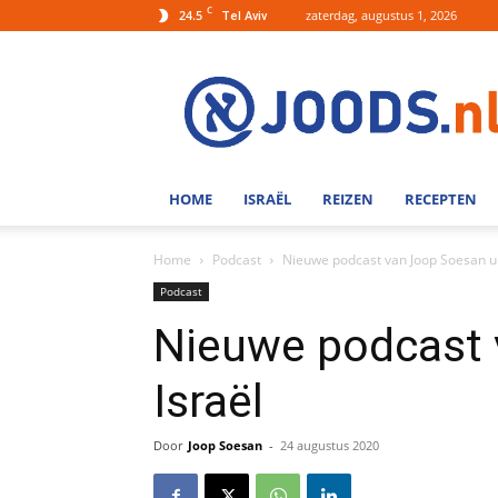
C
24.5
zaterdag, augustus 1, 2026
Tel Aviv
Joods.nl:
Nieuws
uit
Joods
Nederland
en
HOME
ISRAËL
REIZEN
RECEPTEN
Israel
Home
Podcast
Nieuwe podcast van Joop Soesan ui
Podcast
Nieuwe podcast 
Israël
Door
Joop Soesan
-
24 augustus 2020