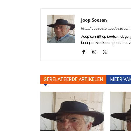
Joop Soesan
http://joopsoesan.podbean.com
Joop schrijft op joods.nl dagel
keer per week een podcast ove
GERELATEERDE ARTIKELEN
MEER VA