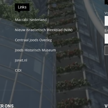
Links
V
Maccabi Nederland
Nieuw Israelietisch Weekblad (NIW)
E
Centraal Joods Overleg
Joods Historisch Museum
Jonet.nl
CIDI
ER ONS
V