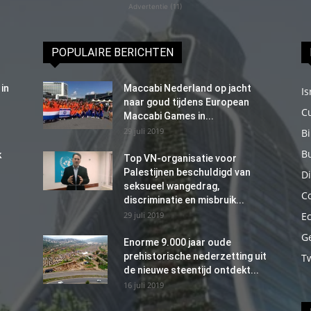
Advertentie (11)
POPULAIRE BERICHTEN
in
Maccabi Nederland op jacht
Is
naar goud tijdens European
C
Maccabi Games in...
29 juli 2019
B
B
k
Top VN-organisatie voor
Palestijnen beschuldigd van
Di
seksueel wangedrag,
C
discriminatie en misbruik...
29 juli 2019
E
G
Enorme 9.000 jaar oude
prehistorische nederzetting uit
T
de nieuwe steentijd ontdekt...
16 juli 2019