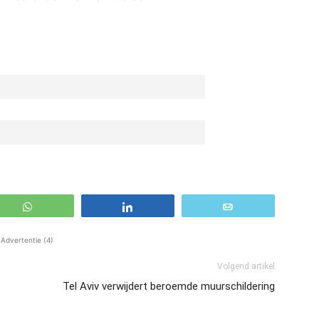
WhatsApp
Share
Email
Advertentie (4)
Volgend artikel
Tel Aviv verwijdert beroemde muurschildering