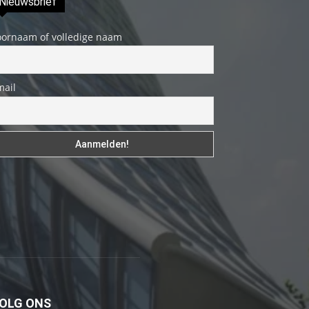
Nieuwsbrief
genç
adam
oornaam of volledige naam
boş
zamanlarında
mail
kuryecilik
yaparak
harçlığını
çıkarmaktadır
türk
porno
Gün
içerisinde
binbir
çeşit
insanla
karşılaşır
OLG ONS