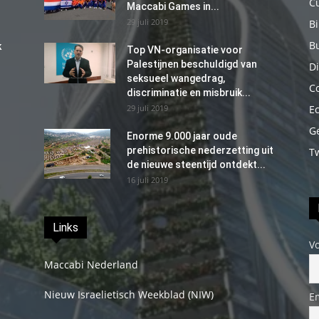
C
Maccabi Games in...
29 juli 2019
B
B
k
Top VN-organisatie voor
Palestijnen beschuldigd van
Di
seksueel wangedrag,
C
discriminatie en misbruik...
29 juli 2019
E
G
Enorme 9.000 jaar oude
prehistorische nederzetting uit
T
de nieuwe steentijd ontdekt...
16 juli 2019
Links
V
Maccabi Nederland
Nieuw Israelietisch Weekblad (NIW)
E