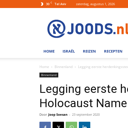
C
30
zaterdag, augustus 1, 2026
Tel Aviv
Joods.nl:
Nieuws
uit
Joods
Nederland
en
HOME
ISRAËL
REIZEN
RECEPTEN
Israel
Home
Binnenland
Legging eerste herdenkingss
Binnenland
Legging eerste 
Holocaust Nam
Door
Joop Soesan
-
23 september 2020