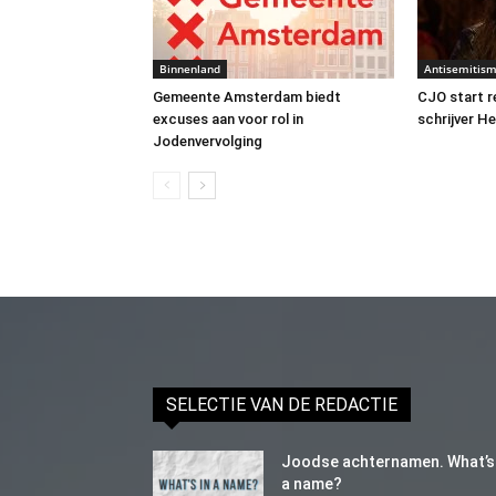
Binnenland
Antisemitis
Gemeente Amsterdam biedt
CJO start 
excuses aan voor rol in
schrijver H
Jodenvervolging
SELECTIE VAN DE REDACTIE
Joodse achternamen. What’s 
a name?