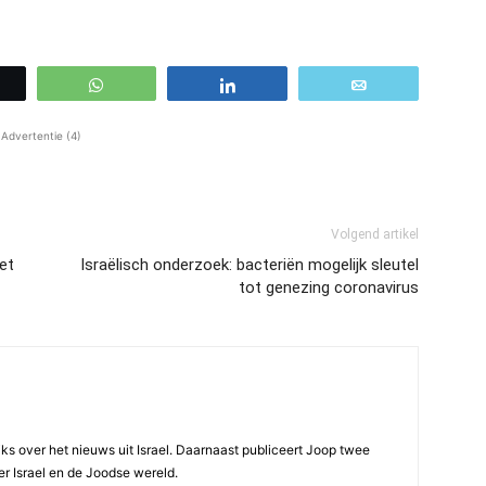
WhatsApp
Share
Email
Advertentie (4)
Volgend artikel
et
Israëlisch onderzoek: bacteriën mogelijk sleutel
tot genezing coronavirus
ijks over het nieuws uit Israel. Daarnaast publiceert Joop twee
r Israel en de Joodse wereld.