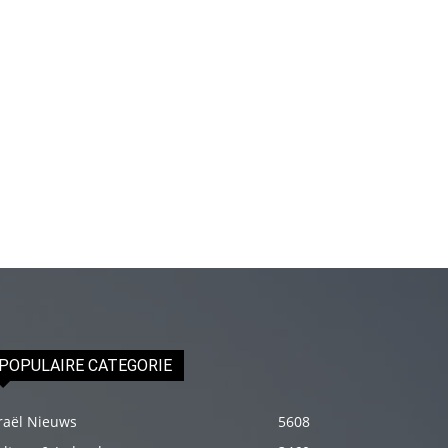
genç
adam
boş
zamanlarında
kuryecilik
yaparak
harçlığını
çıkarmaktadır
türk
porno
Gün
içerisinde
binbir
POPULAIRE CATEGORIE
çeşit
insanla
raël Nieuws
5608
karşılaşır