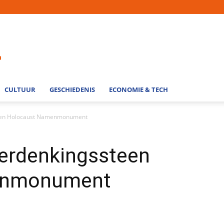
CULTUUR
GESCHIEDENIS
ECONOMIE & TECH
teen Holocaust Namenmonument
herdenkingssteen
enmonument