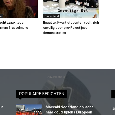
me
Binnenland
rechtszaak tegen
Enquête: Kwart studenten voelt zich
erman Brusselmans
onveilig door pro-Palestijnse
demonstraties
Advertentie (11)
POPULAIRE BERICHTEN
in
Maccabi Nederland op jacht
Is
naar goud tijdens European