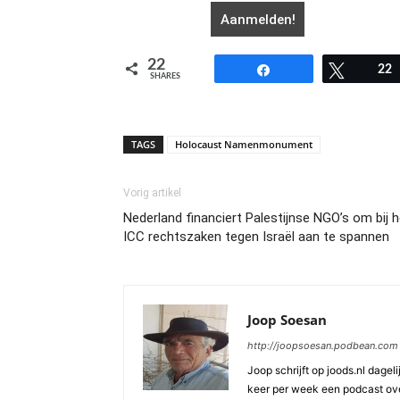
22
Share
Tweet
22
SHARES
TAGS
Holocaust Namenmonument
Vorig artikel
Nederland financiert Palestijnse NGO’s om bij h
ICC rechtszaken tegen Israël aan te spannen
Joop Soesan
http://joopsoesan.podbean.com
Joop schrijft op joods.nl dagel
keer per week een podcast ove