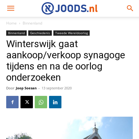
Home
Binnenland
Binnenland
Geschiedenis
Tweede Wereldoorlog
Winterswijk gaat
aankoop/verkoop synagoge
tijdens en na de oorlog
onderzoeken
Door
Joop Soesan
-
13 september 2020