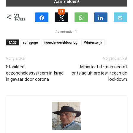
21
21
SHARES
Advertentie (4)
TAGS
synagoge
tweede wereldoorlog
Winterswijk
Vorig artikel
Volgend artikel
Stabiliteit
Minister Litzman neemt
gezondheidssysteem in Israël
ontslag uit protest tegen de
in gevaar door corona
lockdown