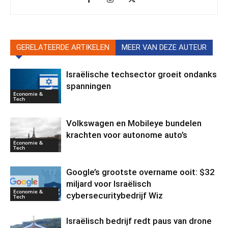
GERELATEERDE ARTIKELEN
MEER VAN DEZE AUTEUR
Israëlische techsector groeit ondanks
spanningen
Economie &
Tech
Volkswagen en Mobileye bundelen
krachten voor autonome auto’s
Economie &
Tech
Google’s grootste overname ooit: $32
miljard voor Israëlisch
Economie &
cybersecuritybedrijf Wiz
Tech
Israëlisch bedrijf redt paus van drone