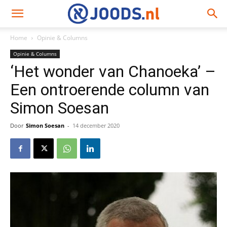
Home
Opinie & Columns
Opinie & Columns
‘Het wonder van Chanoeka’ –
Een ontroerende column van
Simon Soesan
Door
Simon Soesan
-
14 december 2020