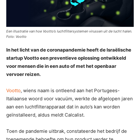
Een illustratie van hoe Vootto’s luchtfiltersystemen virussen uit de lucht halen.
Foto: Vootto
In het licht van de coronapandemie heeft de Israëlische
startup Vootto een preventieve oplossing ontwikkeld
voor mensen die in een auto of met het openbaar
vervoer reizen.
Vootto
, wiens naam is ontleend aan het Portugees-
Italiaanse woord voor vacuüm, werkte de afgelopen jaren
aan een luchtfilterapparaat dat in auto’s kan worden
geïnstalleerd, aldus meldt Calcalist.
Toen de pandemie uitbrak, constateerde het bedrijf de
toenemende behoefte om hun product verder te