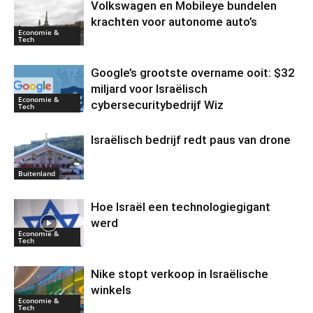
Volkswagen en Mobileye bundelen
krachten voor autonome auto’s
Economie &
Tech
Google’s grootste overname ooit: $32
miljard voor Israëlisch
Economie &
cybersecuritybedrijf Wiz
Tech
Israëlisch bedrijf redt paus van drone
Buitenland
Hoe Israël een technologiegigant
werd
Economie &
Tech
Nike stopt verkoop in Israëlische
winkels
Economie &
Tech