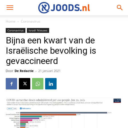
Home
Coronavirus
Coronavirus
Israël Nieuws
Bijna een kwart van de
Israëlische bevolking is
gevaccineerd
Door
De Redactie
-
21 januari 2021