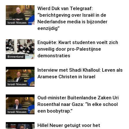
Wierd Duk van Telegraaf:
“berichtgeving over Israël in de
Nederlandse media is bijzonder
Israël Nieuws
eenzijdig”
Enquête: Kwart studenten voelt zich
onveilig door pro-Palestijnse
demonstraties
Binnenland
Interview met Shadi Khalloul: Leven als
Aramese Christen in Israel
Israël Nieuws
Oud-minister Buitenlandse Zaken Uri
Rosenthal naar Gaza: “In elke school
een boobytrap.”
Israël Nieuws
Hillel Neuer getuigt voor het