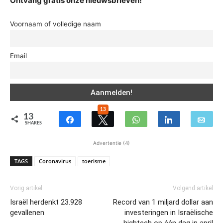
Ontvang gratis onze nieuwsbrieven!
Voornaam of volledige naam
Email
13
13
SHARES
Advertentie (4)
TAGS
Coronavirus
toerisme
Vorig artikel
Volgend artikel
Israël herdenkt 23.928
Record van 1 miljard dollar aan
gevallenen
investeringen in Israëlische