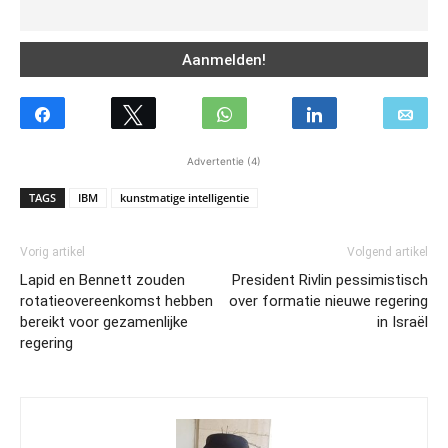
Advertentie (4)
TAGS
IBM
kunstmatige intelligentie
Vorig artikel
Volgend artikel
Lapid en Bennett zouden
President Rivlin pessimistisch
rotatieovereenkomst hebben
over formatie nieuwe regering
bereikt voor gezamenlijke
in Israël
regering