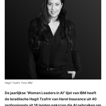
Hagit Tzafrir. Foto IBM
De jaarlijkse ‘Women Leaders in AI” lijst van IBM heeft
de Israëlische Hagit Tzafrir van
Harel Insurance
uit 40
professionals uit 18 landen gekozen die AI gebruiken om