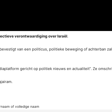
electieve verontwaardiging
over Israël
.
evestigt van een politicus, politieke beweging of achterban zal
latform gericht op politiek nieuws en actualiteit”. Ze omschrijv
jairam.
rnaam of volledige naam