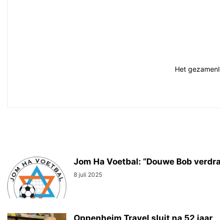
Het gezamenlij
Jom Ha Voetbal: “Douwe Bob verdraa
8 juli 2025
Oppenheim Travel sluit na 52 jaar