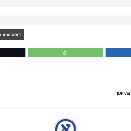
il
eet
WhatsApp
IDF ve