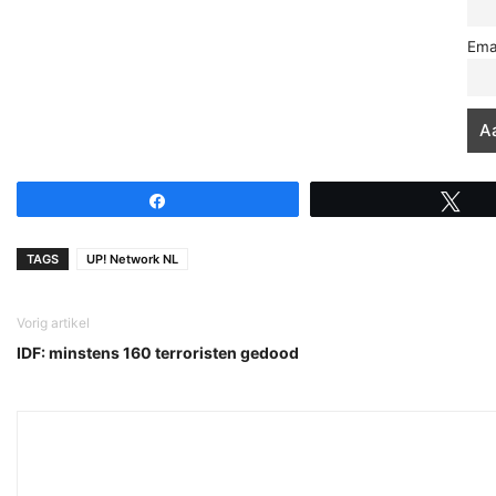
Ema
Share
Tw
TAGS
UP! Network NL
Vorig artikel
IDF: minstens 160 terroristen gedood