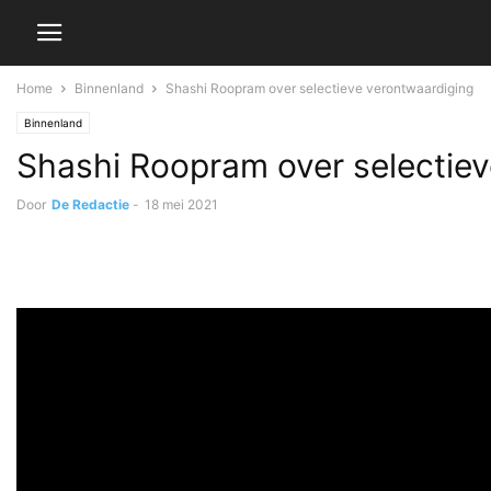
Home
Binnenland
Shashi Roopram over selectieve verontwaardiging
Binnenland
Shashi Roopram over selectiev
Door
De Redactie
-
18 mei 2021