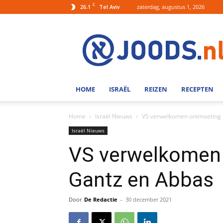
C
26.1
zaterdag, augustus 1, 2026
Tel Aviv
Joods.nl:
Nieuws
uit
Joods
Nederland
en
HOME
ISRAËL
REIZEN
RECEPTEN
Israel
Home
Israël Nieuws
VS verwelkomen ontmoeting 
Israël Nieuws
VS verwelkomen
Gantz en Abbas
Door
De Redactie
-
30 december 2021