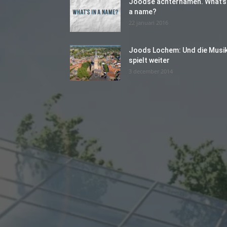
Joodse achternamen. What’s 
a name?
22 januari 2016
Joods Lochem: Und die Musi
spielt weiter
3 december 2014