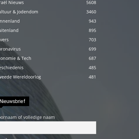
raël Nieuws
5608
Onu
ultuur & Jodendom
3460
biraz
innenland
943
elleyip
uitenland
895
kıvama
vers
getirdikten
703
sonra
oronavirus
699
üstünde
conomie & Tech
687
ki
eschiedenis
485
havluyu
weede Wereldoorlog
481
çektim
ve
çıplak
Nieuwsbrief
bedenini
oornaam of volledige naam
okşamaya
başladım
porno