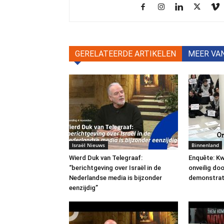
GERELATEERDE ARTIKELEN
MEER VA
Israël Nieuws
Binnenland
Wierd Duk van Telegraaf:
Enquête: Kw
“berichtgeving over Israël in de
onveilig do
Nederlandse media is bijzonder
demonstrat
eenzijdig”