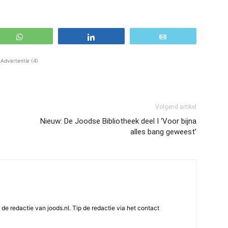
WhatsApp
Share
Email
Advertentie (4)
Volgend artikel
Nieuw: De Joodse Bibliotheek deel I ‘Voor bijna
alles bang geweest’
e redactie van joods.nl. Tip de redactie via het contact