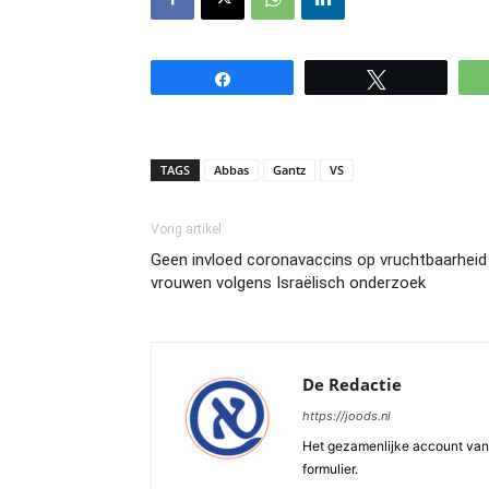
Share
Tweet
TAGS
Abbas
Gantz
VS
Vorig artikel
Geen invloed coronavaccins op vruchtbaarheid
vrouwen volgens Israëlisch onderzoek
De Redactie
https://joods.nl
Het gezamenlijke account van d
formulier.