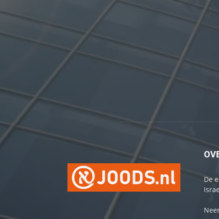
OV
De e
Israe
Neem