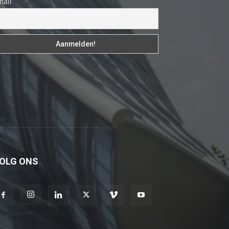
mail
izle
En
sonunda
elimi
onun
bacak
arasına
götürünce
aramızda
hiç
beklemediğim
OLG ONS
şeyler
yaşandı
türk
porno
Siyahi