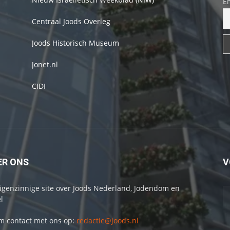
E
Centraal Joods Overleg
Joods Historisch Museum
Jonet.nl
CIDI
ER ONS
V
igenzinnige site over Joods Nederland, Jodendom en
l
 contact met ons op:
redactie@joods.nl