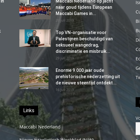
in
Maccabi Nederland op jacht
Is
naar goud tijdens European
C
Maccabi Games in...
29 juli 2019
B
B
k
Top VN-organisatie voor
Palestijnen beschuldigd van
Di
seksueel wangedrag,
C
discriminatie en misbruik...
29 juli 2019
E
G
Enorme 9.000 jaar oude
prehistorische nederzetting uit
T
de nieuwe steentijd ontdekt...
16 juli 2019
Links
V
Maccabi Nederland
Nieuw Israelietisch Weekblad (NIW)