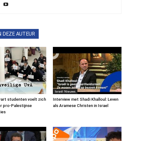
N DEZE AUTEUR
Israël Nieuws
art studenten voelt zich
Interview met Shadi Khalloul: Leven
or pro-Palestijnse
als Aramese Christen in Israel
ies