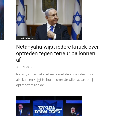
Israël Nieuws
Netanyahu wijst iedere kritiek over
optreden tegen terreur ballonnen
af
30 juni 2019
Netanyahu is het niet eens met de kritiek die hij van
alle kanten krijgt te horen over de wijze waarop hij
optreedt tegen de...