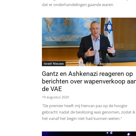
dat er onderhandelingen gaande waren
Israël Nieuws
Gantz en Ashkenazi reageren op
berichten over wapenverkoop aa
de VAE
19 augustus 2020
"De premier heeft mij hiervan pas op de hoogte
gebracht nadat de beslissing was genomen, zodat ik
het vanaf het begin niet had kunnen weten."