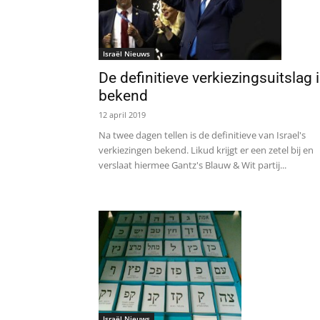
Israël Nieuws
De definitieve verkiezingsuitslag 
bekend
12 april 2019
Na twee dagen tellen is de definitieve van Israel's
verkiezingen bekend. Likud krijgt er een zetel bij en
verslaat hiermee Gantz's Blauw & Wit partij...
Israël Nieuws