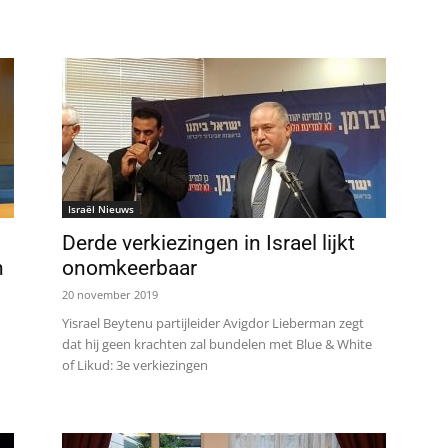
Israël Nieuws
Derde verkiezingen in Israel lijkt
n
onomkeerbaar
20 november 2019
Yisrael Beytenu partijleider Avigdor Lieberman zegt
dat hij geen krachten zal bundelen met Blue & White
of Likud: 3e verkiezingen