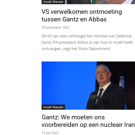
Israël Nieuws
VS verwelkomen ontmoeting
tussen Gantz en Abbas
30 december 2021
De VS zijn zeer verheugd dat minister van Defensie
Gantz PA-president Abbas in zijn huis in Israël heeft
ontvangen, zegt het State Department
Israël Nieuws
Gantz: We moeten ons
voorbereiden op een nucleair Iran
15 juli 2021