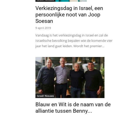
Verkiezingsdag in Israel, een
persoonlijke noot van Joop
Soesan
9 april 2019
Vandaag is het verkiezingsdag in Israel en zal de
Israelische bevolking bepalen wie de komende vier
jaar het land gaat leiden. Wordt het premier...
Israël Nieuws
Blauw en Wit is de naam van de
alliantie tussen Benny...