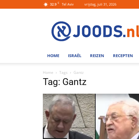
C
32.9
vrijdag, juli 31, 2026
Tel Aviv
Joods.nl:
Nieuws
uit
Joods
Nederland
en
HOME
ISRAËL
REIZEN
RECEPTEN
Israel
Home
Tags
Gantz
Tag: Gantz