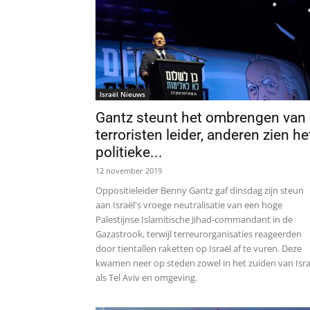
Israël Nieuws
Gantz steunt het ombrengen van
terroristen leider, anderen zien he
politieke...
12 november 2019
Oppositieleider Benny Gantz gaf dinsdag zijn steun
aan Israël's vroege neutralisatie van een hoge
Palestijnse Islamitische Jihad-commandant in de
Gazastrook, terwijl terreurorganisaties reageerden
door tientallen raketten op Israël af te vuren. Deze
kwamen neer op steden zowel in het zuiden van Isra
als Tel Aviv en omgeving.