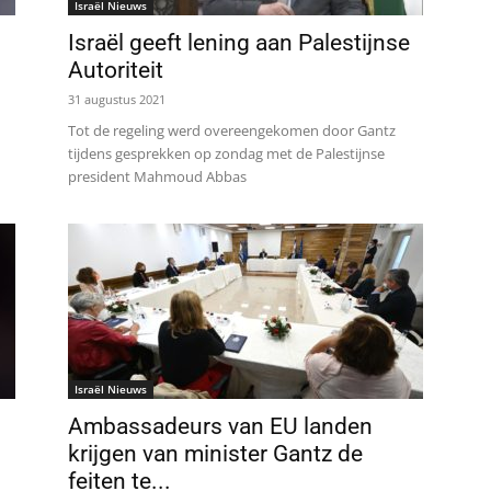
Israël Nieuws
Israël geeft lening aan Palestijnse
Autoriteit
31 augustus 2021
Tot de regeling werd overeengekomen door Gantz
tijdens gesprekken op zondag met de Palestijnse
president Mahmoud Abbas
Israël Nieuws
Ambassadeurs van EU landen
krijgen van minister Gantz de
feiten te...