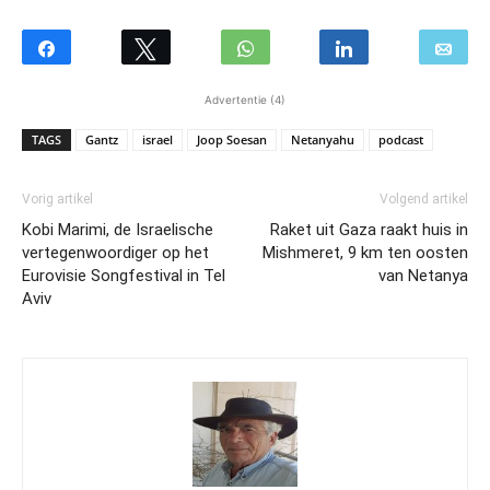
Advertentie (4)
TAGS
Gantz
israel
Joop Soesan
Netanyahu
podcast
Vorig artikel
Volgend artikel
Kobi Marimi, de Israelische
Raket uit Gaza raakt huis in
vertegenwoordiger op het
Mishmeret, 9 km ten oosten
Eurovisie Songfestival in Tel
van Netanya
Aviv