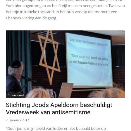
York binnengedrongen en heeft vijf mensen neergestoken. Twee van
hen zijn in kritieke toestand. In het huis was op dat moment een
Chanoek-viering aan de gang.
Binnenland
Stichting Joods Apeldoorn beschuldigt
Vredesweek van antisemitisme
25 januari 2017
"Door jou is mijn beeld van Joden er niet bepaald beter op