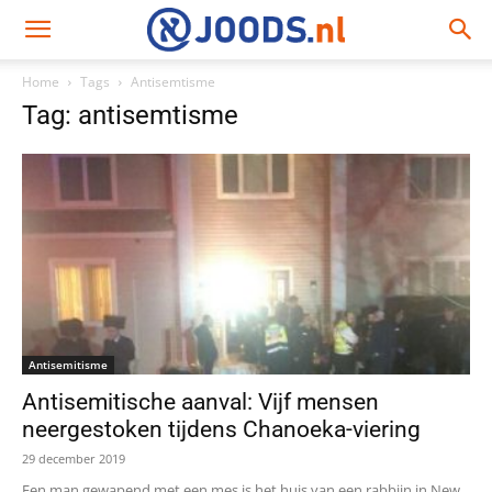
Home
Tags
Antisemtisme
Tag: antisemtisme
Antisemitisme
Antisemitische aanval: Vijf mensen
neergestoken tijdens Chanoeka-viering
29 december 2019
Een man gewapend met een mes is het huis van een rabbijn in New