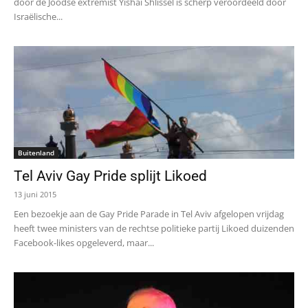
door de Joodse extremist Yishai Shlissel is scherp veroordeeld door
Israëlische...
Buitenland
Tel Aviv Gay Pride splijt Likoed
13 juni 2015
Een bezoekje aan de Gay Pride Parade in Tel Aviv afgelopen vrijdag
heeft twee ministers van de rechtse politieke partij Likoed duizenden
Facebook-likes opgeleverd, maar...