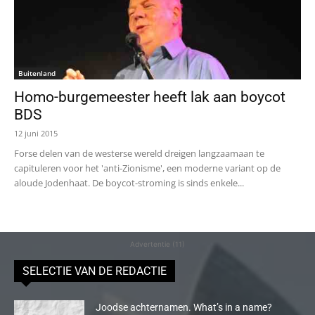
Buitenland
Homo-burgemeester heeft lak aan boycot
BDS
12 juni 2015
Forse delen van de westerse wereld dreigen langzaamaan te
capituleren voor het 'anti-Zionisme', een moderne variant op de
aloude Jodenhaat. De boycot-stroming is sinds enkele...
Advertentie (11)
SELECTIE VAN DE REDACTIE
Joodse achternamen. What’s in a name?