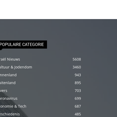
erotik
hikayeler
Kendisi
hazırlandıktan
sonra
beni
POPULAIRE CATEGORIE
yanına
çağırdı
raël Nieuws
5608
ve
ultuur & Jodendom
3460
bende
innenland
943
oraya
uitenland
895
gidip
vers
703
masajına
oronavirus
699
başladım
conomie & Tech
687
porno
hikayeler
eschiedenis
485