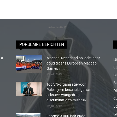
Advertentie (11)
POPULAIRE BERICHTEN
 a
Maccabi Nederland op jacht naar
Is
goud tijdens European Maccabi
C
Games in...
29 juli 2019
B
B
Top VN-organisatie voor
Palestijnen beschuldigd van
Di
seksueel wangedrag,
C
discriminatie en misbruik...
29 juli 2019
E
G
Enorme 9.000 jaar oude