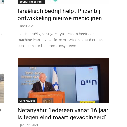
Economie & Tech
Israëlisch bedrijf helpt Pfizer bij
ontwikkeling nieuwe medicijnen
6 april 2021
ind
Het in Israël gevestigde CytoReason heeft een
machine learning platform ontwikkeld dat dient als
een 'gps voor het immuunsysteem
Coronavirus
0
Netanyahu: ‘Iedereen vanaf 16 jaar
is tegen eind maart gevaccineerd’
8 januari 2021