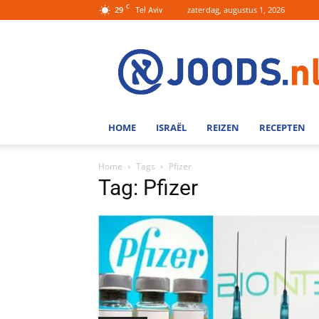
C
29
zaterdag, augustus 1, 2026
Tel Aviv
Joods.nl:
Nieuws
uit
Joods
Nederland
en
HOME
ISRAËL
REIZEN
RECEPTEN
Israel
Home
Tags
Pfizer
Tag: Pfizer