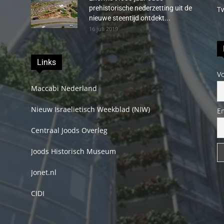
prehistorische nederzetting uit de
T
nieuwe steentijd ontdekt...
16 juli 2019
Links
V
Maccabi Nederland
Nieuw Israelietisch Weekblad (NIW)
E
Centraal Joods Overleg
Joods Historisch Museum
Jonet.nl
CIDI