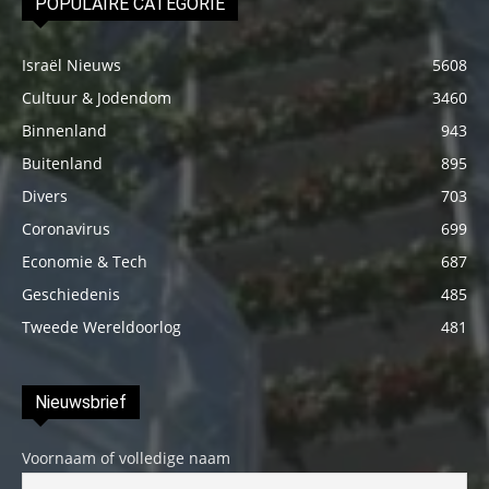
POPULAIRE CATEGORIE
Israël Nieuws
5608
Cultuur & Jodendom
3460
Binnenland
943
Buitenland
895
Divers
703
Coronavirus
699
Economie & Tech
687
Geschiedenis
485
Tweede Wereldoorlog
481
Nieuwsbrief
Voornaam of volledige naam