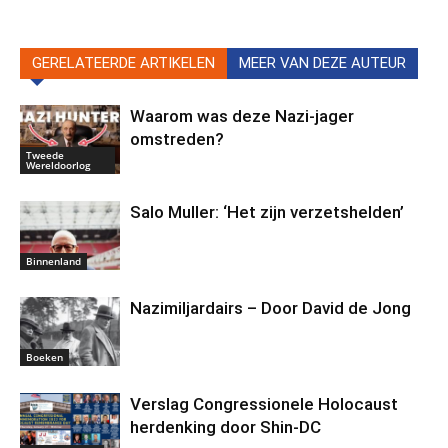
GERELATEERDE ARTIKELEN
MEER VAN DEZE AUTEUR
Waarom was deze Nazi-jager
omstreden?
Tweede
Wereldoorlog
Salo Muller: ‘Het zijn verzetshelden’
Binnenland
Nazimiljardairs – Door David de Jong
Boeken
Verslag Congressionele Holocaust
herdenking door Shin-DC