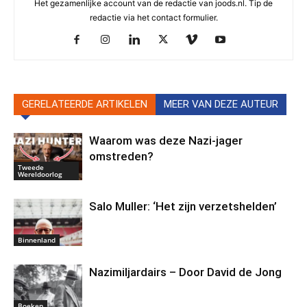
Het gezamenlijke account van de redactie van joods.nl. Tip de
redactie via het contact formulier.
GERELATEERDE ARTIKELEN
MEER VAN DEZE AUTEUR
Waarom was deze Nazi-jager
omstreden?
Tweede
Wereldoorlog
Salo Muller: ‘Het zijn verzetshelden’
Binnenland
Nazimiljardairs – Door David de Jong
Boeken