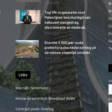
29 juli 2019
B
B
k
Top VN-organisatie voor
Palestijnen beschuldigd van
Di
seksueel wangedrag,
C
discriminatie en misbruik...
29 juli 2019
E
G
Enorme 9.000 jaar oude
prehistorische nederzetting uit
T
de nieuwe steentijd ontdekt...
16 juli 2019
Links
V
Maccabi Nederland
Nieuw Israelietisch Weekblad (NIW)
E
Centraal Joods Overleg