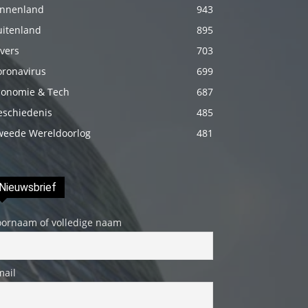
innenland
943
genç
uitenland
adam
895
boş
vers
703
zamanlarında
oronavirus
699
kuryecilik
conomie & Tech
687
yaparak
eschiedenis
485
harçlığını
weede Wereldoorlog
481
çıkarmaktadır
türk
porno
Nieuwsbrief
Gün
oornaam of volledige naam
içerisinde
binbir
çeşit
mail
insanla
karşılaşır