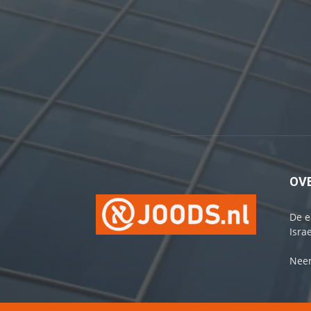
OV
De e
Israe
Neem