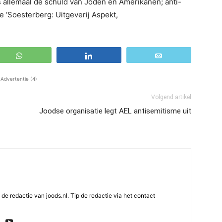
 allemaal de schuld van Joden en Amerikanen; anti-
e ‘Soesterberg: Uitgeverij Aspekt,
WhatsApp
Share
Email
Advertentie (4)
Volgend artikel
Joodse organisatie legt AEL antisemitisme uit
e redactie van joods.nl. Tip de redactie via het contact