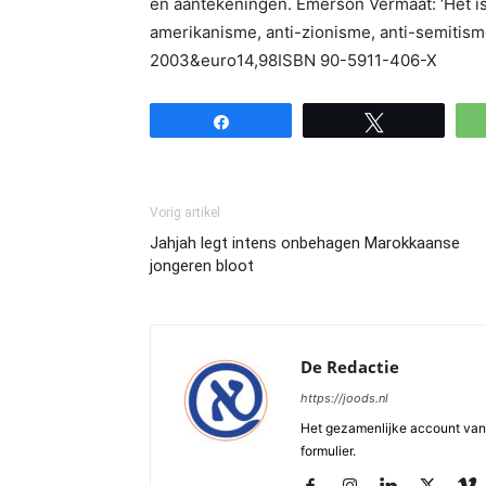
en aantekeningen. Emerson Vermaat: ‘Het is
amerikanisme, anti-zionisme, anti-semitism
2003&euro14,98ISBN 90-5911-406-X
Share
Tweet
Vorig artikel
Jahjah legt intens onbehagen Marokkaanse
jongeren bloot
De Redactie
https://joods.nl
Het gezamenlijke account van d
formulier.