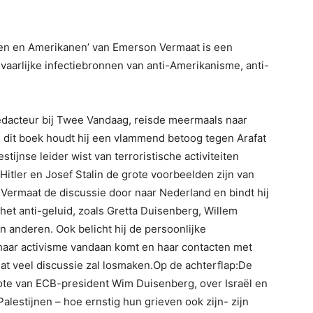
oden en Amerikanen’ van Emerson Vermaat is een
arlijke infectiebronnen van anti-Amerikanisme, anti-
edacteur bij Twee Vandaag, reisde meermaals naar
n dit boek houdt hij een vlammend betoog tegen Arafat
tijnse leider wist van terroristische activiteiten
Hitler en Josef Stalin de grote voorbeelden zijn van
ermaat de discussie door naar Nederland en bindt hij
et anti-geluid, zoals Gretta Duisenberg, Willem
 anderen. Ook belicht hij de persoonlijke
haar activisme vandaan komt en haar contacten met
t veel discussie zal losmaken.Op de achterflap:De
ote van ECB-president Wim Duisenberg, over Israël en
alestijnen – hoe ernstig hun grieven ook zijn- zijn