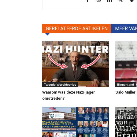
GERELATEERDE ARTIKELEN
MEER VA
Tweede Wereldoorlog
Binnenland
Waarom was deze Nazi-jager
Salo Muller:
omstreden?