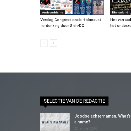
Antisemitisme
Binnenland
Verslag Congressionele Holocaust
Het verraad
herdenking door Shin-DC
het onderz
SELECTIE VAN DE REDACTIE
Joodse achternamen. What’s 
a name?
22 januari 2016