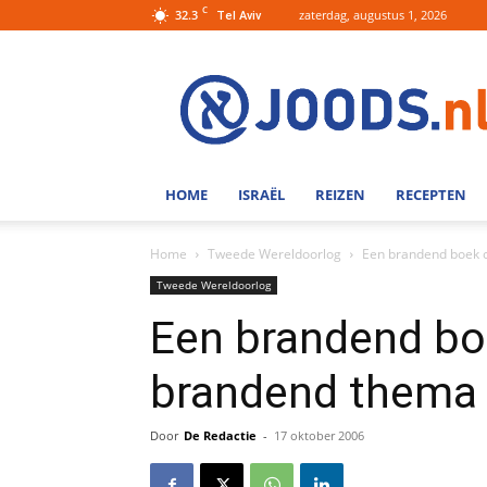
C
32.3
zaterdag, augustus 1, 2026
Tel Aviv
Joods.nl:
Nieuws
uit
Joods
Nederland
en
HOME
ISRAËL
REIZEN
RECEPTEN
Israel
Home
Tweede Wereldoorlog
Een brandend boek 
Tweede Wereldoorlog
Een brandend bo
brandend thema
Door
De Redactie
-
17 oktober 2006