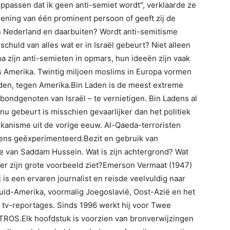
ppassen dat ik geen anti-semiet wordt", verklaarde ze
ening van één prominent persoon of geeft zij de
 Nederland en daarbuiten? Wordt anti-semitisme
chuld van alles wat er in Israël gebeurt? Niet alleen
a zijn anti-semieten in opmars, hun ideeën zijn vaak
s Amerika. Twintig miljoen moslims in Europa vormen
den, tegen Amerika.Bin Laden is de meest extreme
 bondgenoten van Israël – te vernietigen. Bin Ladens al
nu gebeurt is misschien gevaarlijker dan het politiek
kanisme uit de vorige eeuw. Al-Qaeda-terroristen
ns geëxperimenteerd.Bezit en gebruik van
e van Saddam Hussein. Wat is zijn achtergrond? Wat
itler zijn grote voorbeeld ziet?Emerson Vermaat (1947)
j is een ervaren journalist en reisde veelvuldig naar
uid-Amerika, voormalig Joegoslavië, Oost-Azië en het
 tv-reportages. Sinds 1996 werkt hij voor Twee
 TROS.Elk hoofdstuk is voorzien van bronverwijzingen