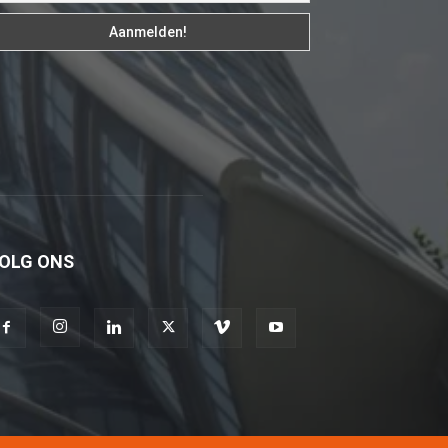
fakat
böylesini
uzun
zamandır
görmemiştir
hd
porno
Olgun
bir
OLG ONS
kadının
evine
paket
attıktan
sonra
kadının
kendisine