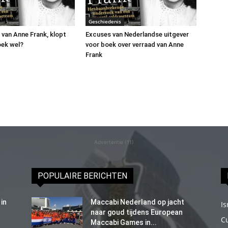
Geschiedenis
 van Anne Frank, klopt
Excuses van Nederlandse uitgever
oek wel?
voor boek over verraad van Anne
Frank
Advertentie (11)
POPULAIRE BERICHTEN
in
Maccabi Nederland op jacht
Is
naar goud tijdens European
C
Maccabi Games in...