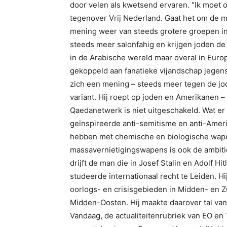
door velen als kwetsend ervaren. "Ik moet o
tegenover Vrij Nederland. Gaat het om de m
mening weer van steeds grotere groepen in
steeds meer salonfahig en krijgen joden de s
in de Arabische wereld maar overal in Europ
gekoppeld aan fanatieke vijandschap jegen
zich een mening – steeds meer tegen de jo
variant. Hij roept op joden en Amerikanen –
Qaedanetwerk is niet uitgeschakeld. Wat er 
geïnspireerde anti-semitisme en anti-Ameri
hebben met chemische en biologische wape
massavernietigingswapens is ook de ambiti
drijft de man die in Josef Stalin en Adolf H
studeerde internationaal recht te Leiden. Hi
oorlogs- en crisisgebieden in Midden- en Z
Midden-Oosten. Hij maakte daarover tal van
Vandaag, de actualiteitenrubriek van EO en