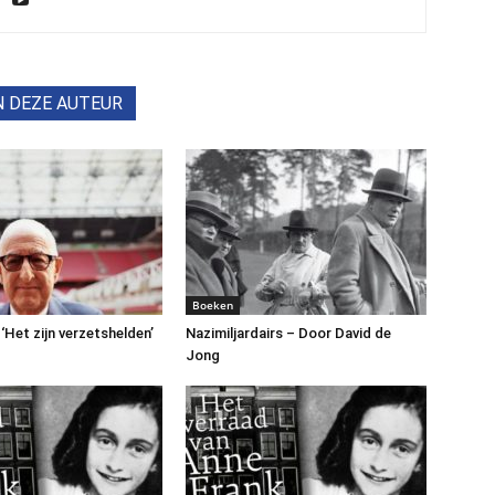
N DEZE AUTEUR
Boeken
 ‘Het zijn verzetshelden’
Nazimiljardairs – Door David de
Jong