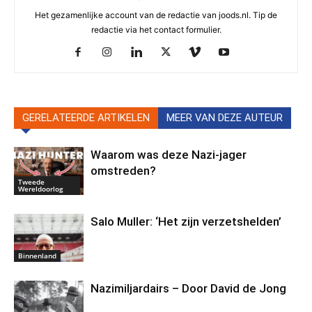
Het gezamenlijke account van de redactie van joods.nl. Tip de
redactie via het contact formulier.
GERELATEERDE ARTIKELEN
MEER VAN DEZE AUTEUR
Waarom was deze Nazi-jager
omstreden?
Tweede
Wereldoorlog
Salo Muller: ‘Het zijn verzetshelden’
Binnenland
Nazimiljardairs – Door David de Jong