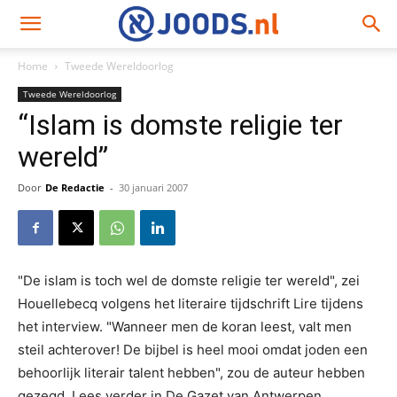
Home
Tweede Wereldoorlog
Tweede Wereldoorlog
“Islam is domste religie ter
wereld”
Door
De Redactie
-
30 januari 2007
"De islam is toch wel de domste religie ter wereld", zei
Houellebecq volgens het literaire tijdschrift Lire tijdens
het interview. "Wanneer men de koran leest, valt men
steil achterover! De bijbel is heel mooi omdat joden een
behoorlijk literair talent hebben", zou de auteur hebben
gezegd. Lees verder in De Gazet van Antwerpen.