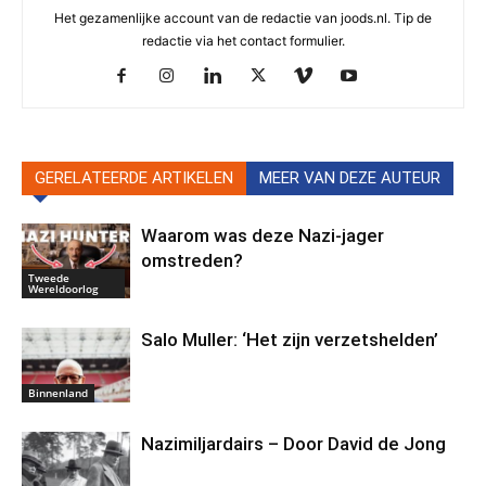
Het gezamenlijke account van de redactie van joods.nl. Tip de
redactie via het contact formulier.
GERELATEERDE ARTIKELEN
MEER VAN DEZE AUTEUR
Waarom was deze Nazi-jager
omstreden?
Tweede
Wereldoorlog
Salo Muller: ‘Het zijn verzetshelden’
Binnenland
Nazimiljardairs – Door David de Jong