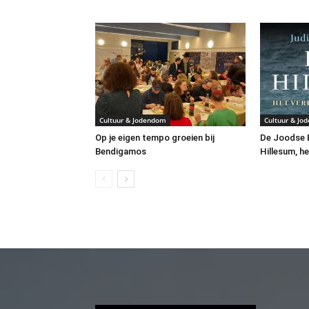
Cultuur & Jodendom
Cultuur & Jo
Op je eigen tempo groeien bij
De Joodse B
Bendigamos
Hillesum, he