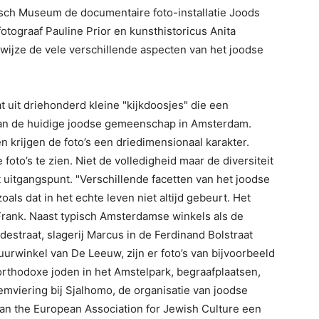
risch Museum de documentaire foto-installatie Joods
tograaf Pauline Prior en kunsthistoricus Anita
 wijze de vele verschillende aspecten van het joodse
at uit driehonderd kleine "kijkdoosjes" die een
van de huidige joodse gemeenschap in Amsterdam.
n krijgen de foto’s een driedimensionaal karakter.
 foto’s te zien. Niet de volledigheid maar de diversiteit
uitgangspunt. "Verschillende facetten van het joodse
oals dat in het echte leven niet altijd gebeurt. Het
Frank. Naast typisch Amsterdamse winkels als de
destraat, slagerij Marcus in de Ferdinand Bolstraat
uurwinkel van De Leeuw, zijn er foto’s van bijvoorbeeld
orthodoxe joden in het Amstelpark, begraafplaatsen,
mviering bij Sjalhomo, de organisatie van joodse
an the European Association for Jewish Culture een