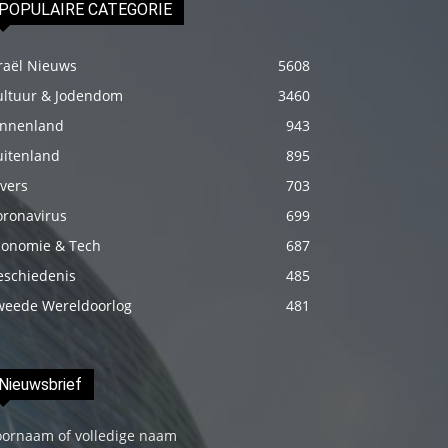
POPULAIRE CATEGORIE
izle
En
raël Nieuws
5608
sonunda
ultuur & Jodendom
3460
elimi
innenland
943
onun
uitenland
bacak
895
arasına
vers
703
götürünce
oronavirus
699
aramızda
conomie & Tech
687
hiç
eschiedenis
485
beklemediğim
weede Wereldoorlog
481
şeyler
yaşandı
türk
Nieuwsbrief
porno
oornaam of volledige naam
Siyahi