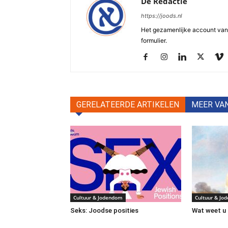
De Redactie
https://joods.nl
Het gezamenlijke account van d
formulier.
GERELATEERDE ARTIKELEN
MEER VA
Cultuur & Jodendom
Cultuur & Jo
Seks: Joodse posities
Wat weet u 