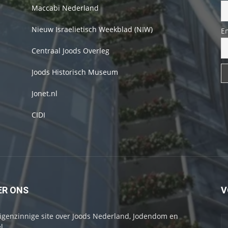
Maccabi Nederland
Nieuw Israelietisch Weekblad (NIW)
E
Centraal Joods Overleg
Joods Historisch Museum
Jonet.nl
CIDI
ER ONS
V
igenzinnige site over Joods Nederland, Jodendom en
l