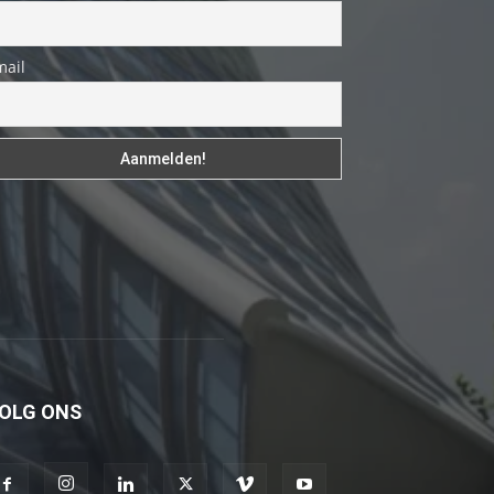
genç
adam
mail
boş
zamanlarında
kuryecilik
yaparak
harçlığını
çıkarmaktadır
türk
porno
Gün
içerisinde
binbir
OLG ONS
çeşit
insanla
karşılaşır