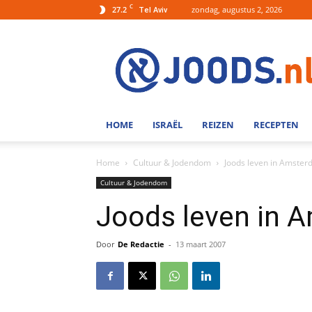
C
27.2
zondag, augustus 2, 2026
Tel Aviv
Joods.nl:
Nieuws
uit
Joods
Nederland
en
HOME
ISRAËL
REIZEN
RECEPTEN
Israel
Home
Cultuur & Jodendom
Joods leven in Amste
Cultuur & Jodendom
Joods leven in 
Door
De Redactie
-
13 maart 2007