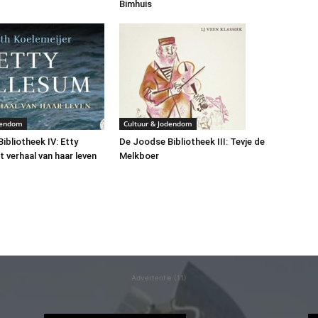
Bimhuis
dendom
Cultuur & Jodendom
ibliotheek IV: Etty
De Joodse Bibliotheek III: Tevje de
t verhaal van haar leven
Melkboer
Advertentie (11)