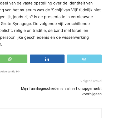
erdeel van de vaste opstelling over de identiteit van
 van het museum was de ‘Schijf van Vijf’ tijdelijk niet
enlijk, joods zijn? is de presentatie in vernieuwde
 Grote Synagoge. De volgende vijf verschillende
licht: religie en traditie, de band met Israël en
, persoonlijke geschiedenis en de wisselwerking
r.
WhatsApp
Share
Email
Advertentie (4)
Volgend artikel
Mijn familiegeschiedenis zal niet onopgemerkt
voorbijgaan