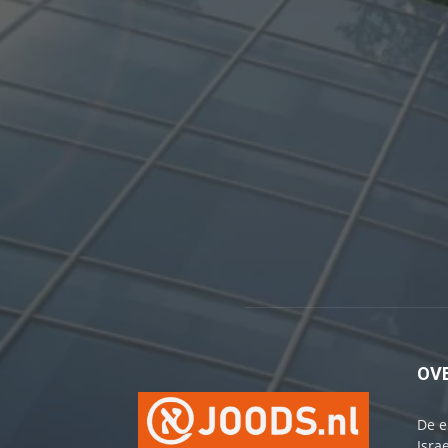
OV
De e
Israe