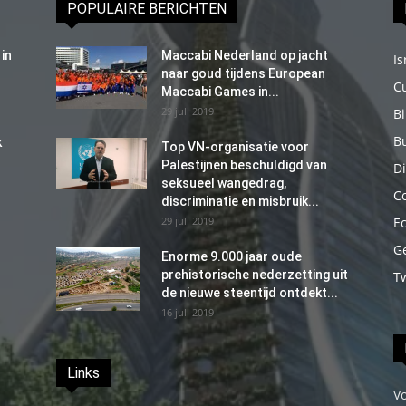
POPULAIRE BERICHTEN
in
Maccabi Nederland op jacht
Is
naar goud tijdens European
C
Maccabi Games in...
29 juli 2019
B
B
k
Top VN-organisatie voor
Palestijnen beschuldigd van
Di
seksueel wangedrag,
C
discriminatie en misbruik...
29 juli 2019
E
G
Enorme 9.000 jaar oude
prehistorische nederzetting uit
T
de nieuwe steentijd ontdekt...
16 juli 2019
Links
V