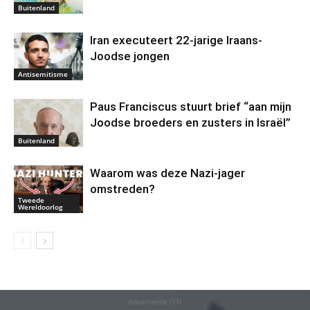
Buitenland
Iran executeert 22-jarige Iraans-
Joodse jongen
Antisemitisme
Paus Franciscus stuurt brief “aan mijn
Joodse broeders en zusters in Israël”
Buitenland
Waarom was deze Nazi-jager
omstreden?
Tweede
Wereldoorlog
Advertentie (11)