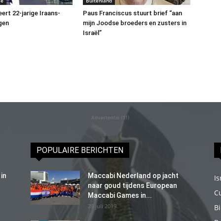
me
Buitenland
ert 22-jarige Iraans-
Paus Franciscus stuurt brief “aan
gen
mijn Joodse broeders en zusters in
Israël”
Advertentie (11)
POPULAIRE BERICHTEN
in
Maccabi Nederland op jacht
Is
naar goud tijdens European
C
Maccabi Games in...
29 juli 2019
B