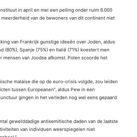
instituut in april en mei een peiling onder ruim 6.000
 meerderheid van de bewoners van dit continent niet
lking van Frankrijk gunstige ideeën over Joden, aldus
nd (80%), Spanje (75%) en Italië (71%) koestert men
er mensen van Joodse afkomst. Polen scoorde het
sche malaise die op de euro-crisis volgde, zou leiden
licten tussen Europeanen”, aldus Pew in een
njunctuur gingen in het verleden nog wel eens gepaard
ntal gewelddadige antisemitische daden van de laatste
tiviteiten van individuen weerspiegelen niet