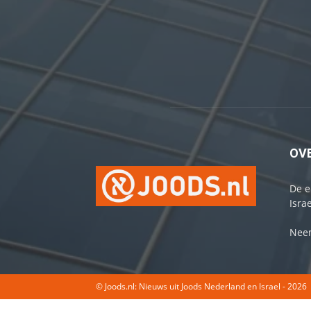
OV
De e
Israe
Neem
© Joods.nl: Nieuws uit Joods Nederland en Israel - 2026