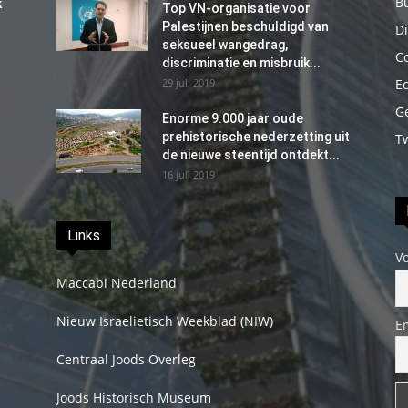
B
k
Top VN-organisatie voor
Palestijnen beschuldigd van
Di
seksueel wangedrag,
C
discriminatie en misbruik...
29 juli 2019
E
G
Enorme 9.000 jaar oude
prehistorische nederzetting uit
T
de nieuwe steentijd ontdekt...
16 juli 2019
Links
V
Maccabi Nederland
Nieuw Israelietisch Weekblad (NIW)
E
Centraal Joods Overleg
Joods Historisch Museum