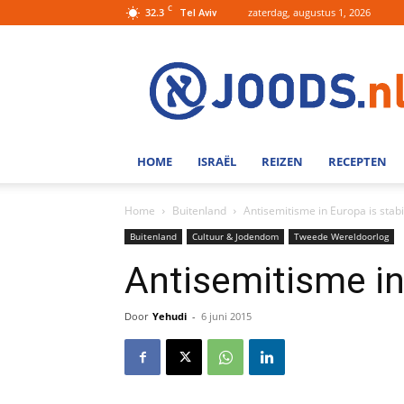
C
32.3
zaterdag, augustus 1, 2026
Tel Aviv
Joods.nl:
Nieuws
uit
Joods
Nederland
en
HOME
ISRAËL
REIZEN
RECEPTEN
Israel
Home
Buitenland
Antisemitisme in Europa is stabi
Buitenland
Cultuur & Jodendom
Tweede Wereldoorlog
Antisemitisme in
Door
Yehudi
-
6 juni 2015