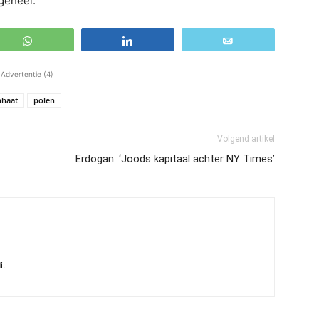
geheel.”
WhatsApp
Share
Email
Advertentie (4)
nhaat
polen
Volgend artikel
Erdogan: ‘Joods kapitaal achter NY Times’
i.