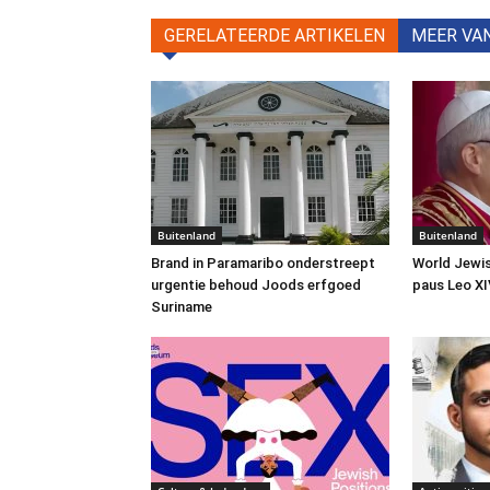
GERELATEERDE ARTIKELEN
MEER VA
Buitenland
Buitenland
Brand in Paramaribo onderstreept
World Jewis
urgentie behoud Joods erfgoed
paus Leo XI
Suriname