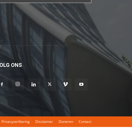
fakat
böylesini
uzun
zamandır
görmemiştir
hd
porno
Olgun
OLG ONS
bir
kadının
evine
paket
attıktan
sonra
kadının
Privacyverklaring
Disclaimer
Doneren
Contact
kendisine