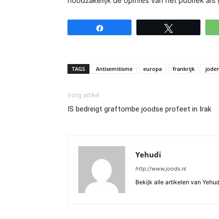
noodzakelijk de opinies van het publiek als 
Share
Tweet
TAGS
Antisemitisme
europa
frankrijk
jode
Vorig artikel
IS bedreigt graftombe joodse profeet in Irak
Yehudi
http://www.joods.nl
Bekijk alle artikelen van Yehud