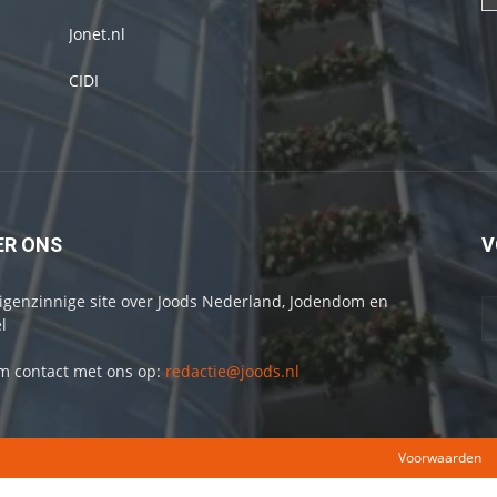
Jonet.nl
CIDI
ER ONS
V
igenzinnige site over Joods Nederland, Jodendom en
l
 contact met ons op:
redactie@joods.nl
Voorwaarden