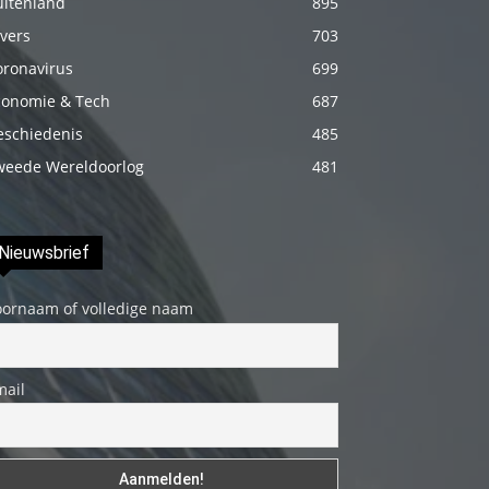
uitenland
895
genç
vers
703
adam
oronavirus
699
boş
conomie & Tech
687
zamanlarında
eschiedenis
485
kuryecilik
weede Wereldoorlog
481
yaparak
harçlığını
çıkarmaktadır
Nieuwsbrief
türk
porno
oornaam of volledige naam
Gün
içerisinde
binbir
mail
çeşit
insanla
karşılaşır