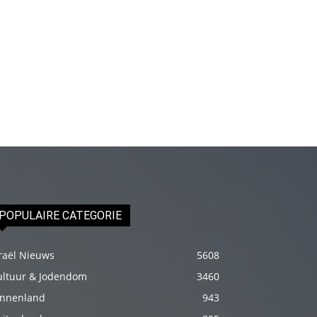
izle
En
sonunda
elimi
onun
bacak
arasına
götürünce
aramızda
hiç
beklemediğim
POPULAIRE CATEGORIE
şeyler
yaşandı
raël Nieuws
5608
türk
ultuur & Jodendom
3460
porno
innenland
943
Siyahi