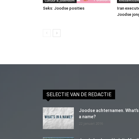
Cultuur & Jodendom
Antisemitis
Seks: Joodse posities
Iran execute
Joodse jon
SELECTIE VAN DE REDACTIE
Joodse achternamen. What’s 
a name?
22 januari 2016