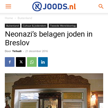
Home
Buitenland
Buitenland
Cultuur & Jodendom
Tweede Wereldoorlog
Neonazi’s belagen joden in
Breslov
Door
Yehudi
-
21 december 2016