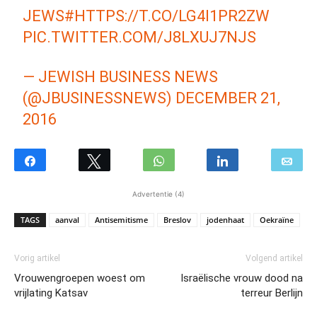
JEWS#
HTTPS://T.CO/LG4I1PR2ZW
PIC.TWITTER.COM/J8LXUJ7NJS
— JEWISH BUSINESS NEWS
(@JBUSINESSNEWS)
DECEMBER 21,
2016
Advertentie (4)
TAGS
aanval
Antisemitisme
Breslov
jodenhaat
Oekraïne
Vorig artikel
Volgend artikel
Vrouwengroepen woest om
Israëlische vrouw dood na
vrijlating Katsav
terreur Berlijn