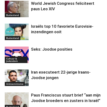
World Jewish Congress feliciteert
paus Leo XIV
Buitenland
Israëls top 10 favoriete Eurovisie-
inzendingen ooit
Buitenland
Seks: Joodse posities
Cultuur &
Jodendom
Iran executeert 22-jarige Iraans-
Joodse jongen
Antisemitisme
Paus Franciscus stuurt brief “aan mijn
Joodse broeders en zusters in Israël”
Buitenland