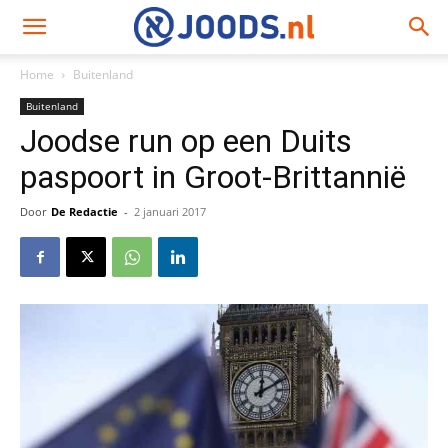
Home
Buitenland
Buitenland
Joodse run op een Duits
paspoort in Groot-Brittannië
Door
De Redactie
-
2 januari 2017