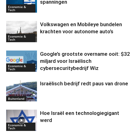
spanningen
Economie &
Tech
Volkswagen en Mobileye bundelen
krachten voor autonome auto’s
Economie &
Tech
Google’s grootste overname ooit: $32
miljard voor Israëlisch
Economie &
cybersecuritybedrijf Wiz
Tech
Israëlisch bedrijf redt paus van drone
Buitenland
Hoe Israël een technologiegigant
werd
Economie &
Tech