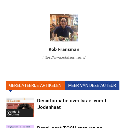
Rob Fransman
https://www.robfransman.nl/
GERELATEERDE ARTIKELEN
MEER VAN DEZE AUTEUR
Desinformatie over Israel voedt
Jodenhaat
Opinie &
Columns
Benali gaat TOCH spreken op