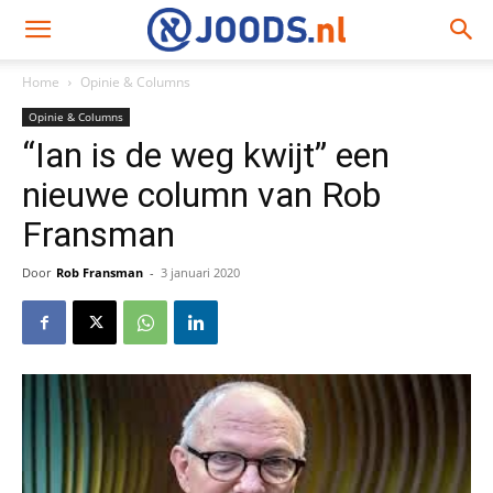
Home
Opinie & Columns
Opinie & Columns
“Ian is de weg kwijt” een
nieuwe column van Rob
Fransman
Door
Rob Fransman
-
3 januari 2020