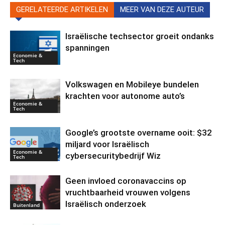
GERELATEERDE ARTIKELEN
MEER VAN DEZE AUTEUR
Israëlische techsector groeit ondanks
spanningen
Economie &
Tech
Volkswagen en Mobileye bundelen
krachten voor autonome auto’s
Economie &
Tech
Google’s grootste overname ooit: $32
miljard voor Israëlisch
Economie &
cybersecuritybedrijf Wiz
Tech
Geen invloed coronavaccins op
vruchtbaarheid vrouwen volgens
Israëlisch onderzoek
Buitenland