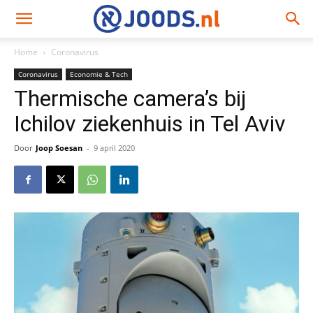
Home
Coronavirus
Coronavirus
Economie & Tech
Thermische camera’s bij
Ichilov ziekenhuis in Tel Aviv
Door
Joop Soesan
-
9 april 2020