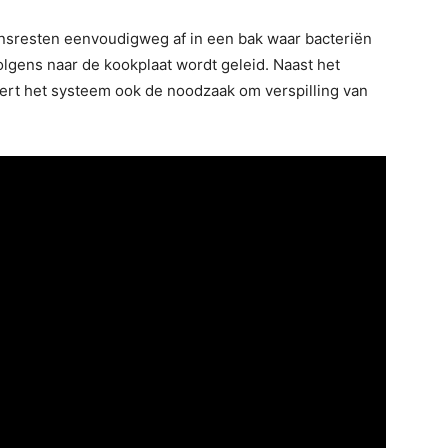
tensresten eenvoudigweg af in een bak waar bacteriën
olgens naar de kookplaat wordt geleid. Naast het
dert het systeem ook de noodzaak om verspilling van