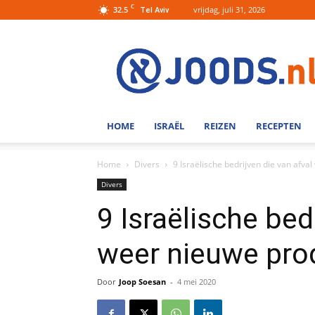
C
32.5
vrijdag, juli 31, 2026
Tel Aviv
Joods.nl:
Nieuws
uit
Joods
Nederland
en
HOME
ISRAËL
REIZEN
RECEPTEN
Israel
Home
Divers
9 Israëlische bedrijven die van afv
Divers
9 Israëlische bed
weer nieuwe pr
Door
Joop Soesan
-
4 mei 2020