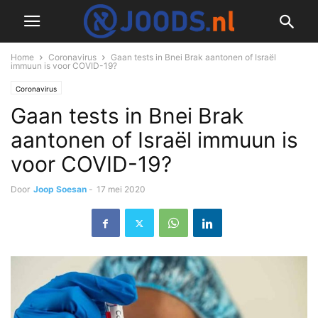
Home
Coronavirus
Gaan tests in Bnei Brak aantonen of Israël
immuun is voor COVID-19?
Coronavirus
Gaan tests in Bnei Brak
aantonen of Israël immuun is
voor COVID-19?
Door
Joop Soesan
-
17 mei 2020