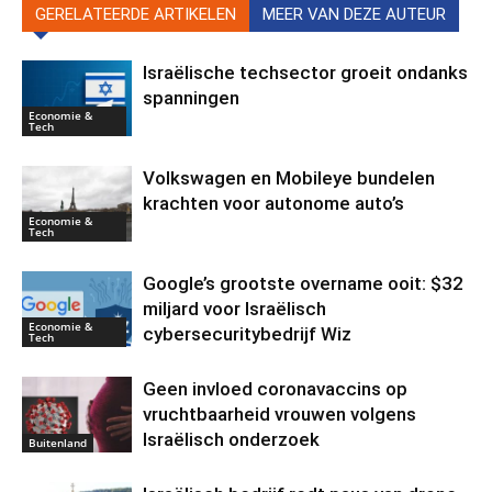
GERELATEERDE ARTIKELEN
MEER VAN DEZE AUTEUR
Israëlische techsector groeit ondanks
spanningen
Economie &
Tech
Volkswagen en Mobileye bundelen
krachten voor autonome auto’s
Economie &
Tech
Google’s grootste overname ooit: $32
miljard voor Israëlisch
Economie &
cybersecuritybedrijf Wiz
Tech
Geen invloed coronavaccins op
vruchtbaarheid vrouwen volgens
Israëlisch onderzoek
Buitenland