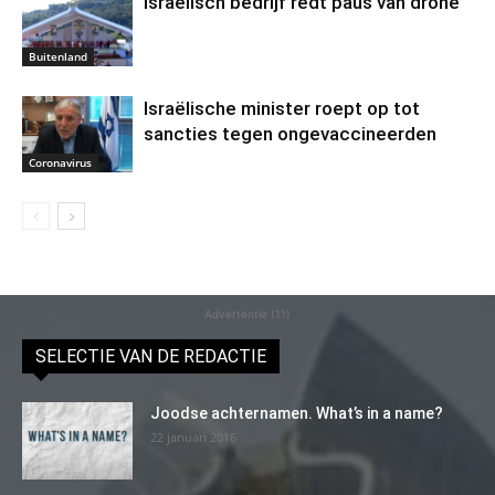
Israëlisch bedrijf redt paus van drone
Buitenland
Israëlische minister roept op tot
sancties tegen ongevaccineerden
Coronavirus
Advertentie (11)
SELECTIE VAN DE REDACTIE
Joodse achternamen. What’s in a name?
22 januari 2016