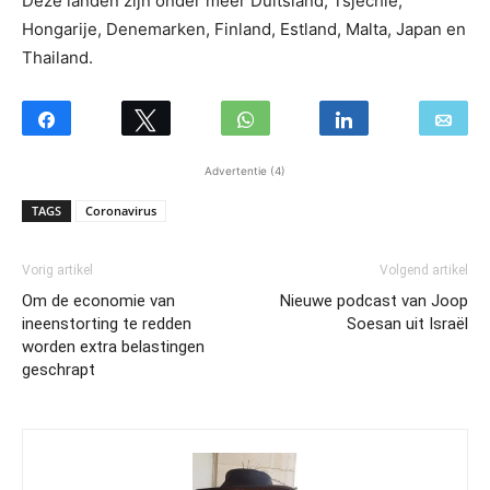
Deze landen zijn onder meer Duitsland, Tsjechië,
Hongarije, Denemarken, Finland, Estland, Malta, Japan en
Thailand.
Advertentie (4)
TAGS
Coronavirus
Vorig artikel
Volgend artikel
Om de economie van
Nieuwe podcast van Joop
ineenstorting te redden
Soesan uit Israël
worden extra belastingen
geschrapt