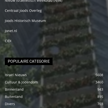
Nieuw Israelietisch Weekblad (NIW)
Centraal Joods Overleg
Joods Historisch Museum
Jonet.nl
CIDI
POPULAIRE CATEGORIE
Israël Nieuws
5608
Cultuur & Jodendom
3460
Binnenland
943
Buitenland
895
Divers
703