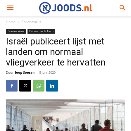
Home
Coronavirus
Coronavirus
Economie & Tech
Israël publiceert lijst met
landen om normaal
vliegverkeer te hervatten
Door
Joop Soesan
-
8 juni 2020